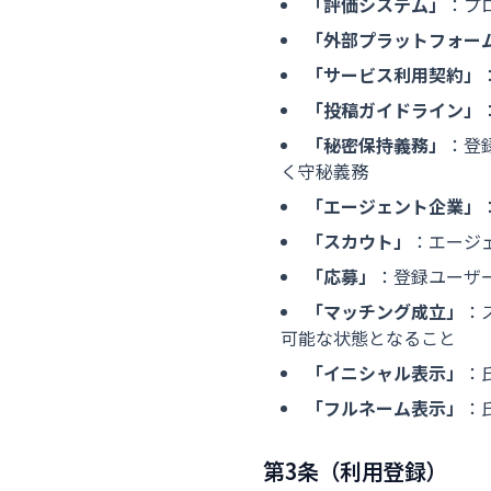
「評価システム」
：プ
「外部プラットフォー
「サービス利用契約」
「投稿ガイドライン」
「秘密保持義務」
：登
く守秘義務
「エージェント企業」
「スカウト」
：エージ
「応募」
：登録ユーザ
「マッチング成立」
：
可能な状態となること
「イニシャル表示」
：
「フルネーム表示」
：
第3条（利用登録）