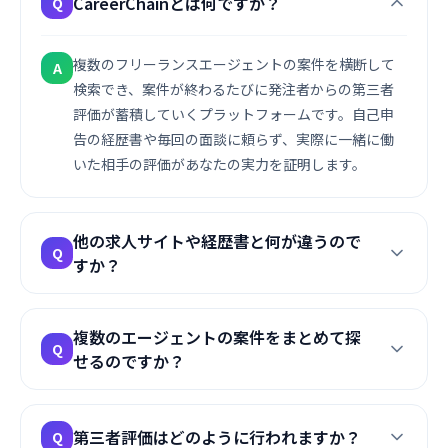
CareerChainとは何ですか？
Q
複数のフリーランスエージェントの案件を横断して
A
検索でき、案件が終わるたびに発注者からの第三者
評価が蓄積していくプラットフォームです。自己申
告の経歴書や毎回の面談に頼らず、実際に一緒に働
いた相手の評価があなたの実力を証明します。
他の求人サイトや経歴書と何が違うので
Q
すか？
経歴書は自己申告ですが、CareerChainの評価は実
A
複数のエージェントの案件をまとめて探
際の発注者による第三者評価です。案件を重ねるた
Q
せるのですか？
びに評価が積み上がり、次の案件でもそのまま使え
るので、案件ごとにゼロから自己PRし直す必要があ
はい。提携するエージェント各社の案件を横断的に
A
りません。
第三者評価はどのように行われますか？
Q
検索・比較できます。エージェントごとに登録・比