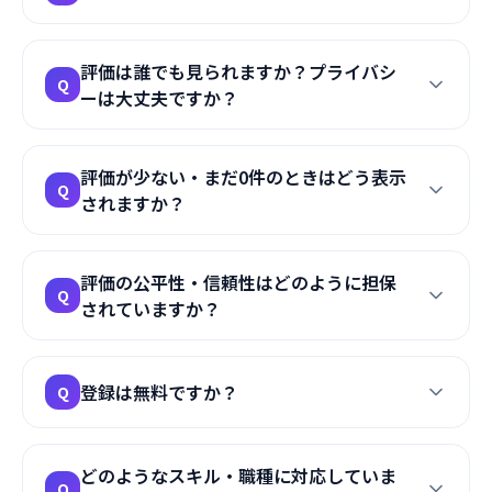
較する手間を省き、条件に合う案件に最短でたどり
着けます。
案件終了時に、実際に発注した企業・担当者から評
A
評価は誰でも見られますか？プライバシ
価をいただく仕組みです。評価者と被評価者が同時
Q
ーは大丈夫ですか？
に評価内容を確認できるため、どちらか一方だけが
先に見て有利になることはありません。
評価の公開・非公開はご自身で設定できます（プロ
A
評価が少ない・まだ0件のときはどう表示
フィール単位）。非公開に設定した場合でも、不正
Q
されますか？
防止のため運営のみ内容を確認できる仕組みです。
統計的な補正を行った上で、少ない評価件数でも参
A
評価の公平性・信頼性はどのように担保
考になる形で表示します。評価がまだない場合は、
Q
されていますか？
その旨がわかる表示になります。
評価は実際の取引にのみ発生する仕組みのため、架
A
登録は無料ですか？
Q
空の評価は投稿できません。また、評価項目も単一
の総合点ではなく、複数の観点（6軸）で評価いただ
く形式とすることで、単一の主観的な印象だけでス
はい。プロフィール作成、案件検索、評価の閲覧は
A
どのようなスキル・職種に対応していま
コアが決まることを防いでいます。さらに、総合評
無料でご利用いただけます。
Q