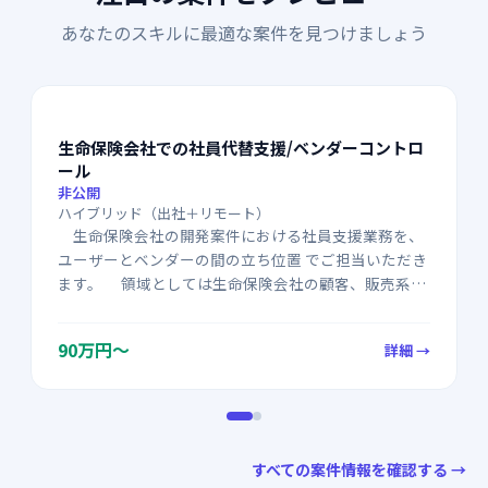
あなたのスキルに最適な案件を見つけましょう
生命保険会社での社員代替支援/ベンダーコントロ
ール
非公開
ハイブリッド（出社＋リモート）
生命保険会社の開発案件における社員支援業務を、
ユーザーとベンダーの間の立ち位置 でご担当いただき
ます。 領域としては生命保険会社の顧客、販売系の
システムを担当いただく想定です。 ・案件管理 ・
業務ユーザー折衝 ・要件の調整 ・開発ベンダーコ
90万円～
詳細 →
ントロール ・ドキュメントレビュー対応
すべての案件情報を確認する →