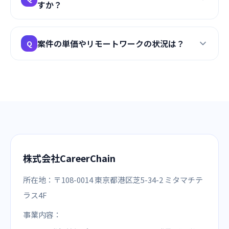
すか？
価はベイズ推定による縮小計算を用いており、評価
件数が少ないうちはスコアが平均値（3.0点）寄りに
補正されます。これにより、少数の身内的な高評価で
IT・エンジニア（フロントエンド、バックエンド、イ
A
案件の単価やリモートワークの状況は？
Q
スコアが不当に吊り上がることも、逆に悪意のある
ンフラ等）、コンサルティング、デザイン、マーケテ
少数の低評価で評判が不当に下がることも防ぎま
ィングなど、専門性の高いフリーランス職種を中心
す。
に対応しています。
月額40万円〜200万円以上の高単価案件を幅広く取り
A
扱っています。フルリモート、週1出社などのハイブ
リッド、常駐など、多様な勤務スタイルの案件があり
ます。
株式会社CareerChain
所在地：
〒108-0014
東京都港区芝5-34-2 ミタマチテ
ラス4F
事業内容：