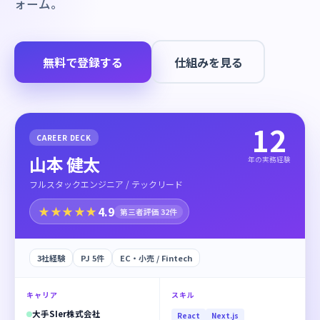
ォーム。
無料で登録する
仕組みを見る
12
CAREER DECK
山本 健太
年の実務経験
フルスタックエンジニア / テックリード
4.9
★★★★★
第三者評価 32件
3社経験
PJ 5件
EC・小売 / Fintech
キャリア
スキル
大手SIer株式会社
React
Next.js